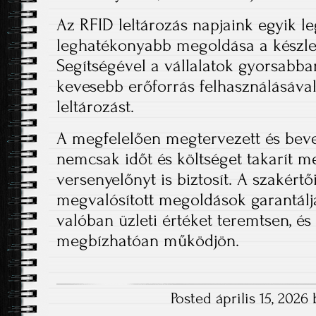
Az RFID leltározás napjaink egyik 
leghatékonyabb megoldása a készlet
Segítségével a vállalatok gyorsabb
kevesebb erőforrás felhasználásával
leltározást.
A megfelelően megtervezett és beve
nemcsak időt és költséget takarít m
versenyelőnyt is biztosít. A szakért
megvalósított megoldások garantálj
valóban üzleti értéket teremtsen, és
megbízhatóan működjön.
Posted április 15, 2026