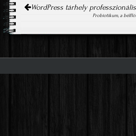
Post navigation
WordPress tárhely professzionáli
Probiotikum, a bélfl