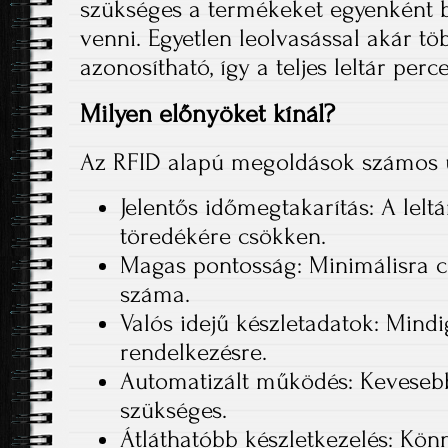
szükséges a termékeket egyenként 
venni. Egyetlen leolvasással akár tö
azonosítható, így a teljes leltár perc
Milyen előnyöket kínál?
Az RFID alapú megoldások számos üz
Jelentős időmegtakarítás: A lelt
töredékére csökken.
Magas pontosság: Minimálisra 
száma.
Valós idejű készletadatok: Mind
rendelkezésre.
Automatizált működés: Keveseb
szükséges.
Átláthatóbb készletkezelés: Kön