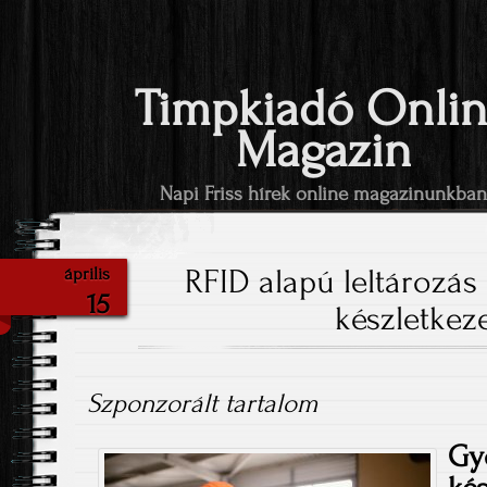
Timpkiadó Onli
Magazin
Napi Friss hírek online magazinunkba
RFID alapú leltározás
április
15
készletkez
Szponzorált tartalom
Gy