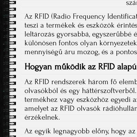
szá
Az RFID (Radio Frequency Identifica
teszi a termékek és eszközök érinté
leltározás gyorsabbá, egyszerűbbé 
különösen fontos olyan környezetek
mennyiségű áru mozog, és a pontoss
Hogyan működik az RFID alapú 
Az RFID rendszerek három fő elembő
olvasókból és egy háttérszoftverbő
termékhez vagy eszközhöz egyedi az
amelyet az RFID olvasók rádióhullá
érzékelnek.
Az egyik legnagyobb előny, hogy az