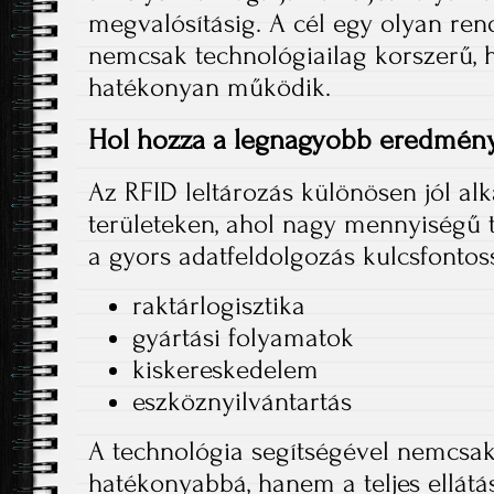
megvalósításig. A cél egy olyan rend
nemcsak technológiailag korszerű, 
hatékonyan működik.
Hol hozza a legnagyobb eredmén
Az RFID leltározás különösen jól al
területeken, ahol nagy mennyiségű
a gyors adatfeldolgozás kulcsfontoss
raktárlogisztika
gyártási folyamatok
kiskereskedelem
eszköznyilvántartás
A technológia segítségével nemcsak 
hatékonyabbá, hanem a teljes ellátás