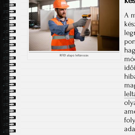
kés
A m
kés
leg
pon
hag
RFID alapú leltározás
mó
idő
hib
ma
lel
oly
ame
fol
ada