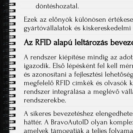
döntéshozatal.
Ezek az előnyök különösen értékesek
gyártóvállalatok és kiskereskedelmi
Az RFID alapú leltározás bevez
A rendszer kiépítése mindig az adott
igazodik. Első lépésként fel kell mér
és azonosítani a fejlesztési lehetősé
megfelelő RFID címkék és olvasók ki
rendszer integrálása a meglévő válla
rendszerekbe.
A sikeres bevezetéshez elengedhete
háttér. A BravoAutoID olyan komple
amelyek támogatják a teljes folyamat